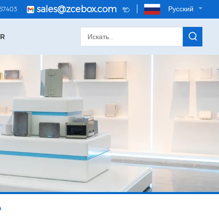
sales@zcebox.com
Русский
057403
OR
а