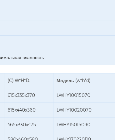
ксимальная влажность
(C) W*H*D.
Модель (w*h*d)
615x335x370
LWHY10015070
615x440x360
LWHY10020070
465x330x475
LWHY15015090
580x460x580
LWHY170220110