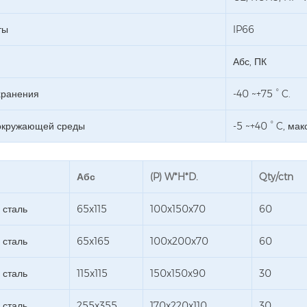
ты
IP66
Абс, ПК
хранения
-40 ~+75 ° C.
окружающей среды
-5 ~+40 ° C, ма
Абс
(P) W*H*D.
Qty/ctn
сталь
65x115
100x150x70
60
сталь
65x165
100x200x70
60
сталь
115x115
150x150x90
30
сталь
255x355
170x220x110
30