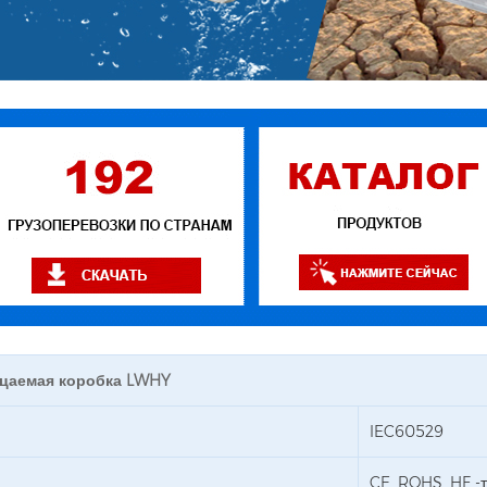
цаемая коробка LWHY
IEC60529
CE, ROHS, HF -т