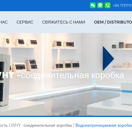
+86 17317
НАС
СЕРВИС
СВЯЖИТЕСЬ С НАМИ
OEM / DISTRIBUT
HY -соединительная коробка
сть LWHY -соединительная коробка
/
Водонепроницаемая коробк