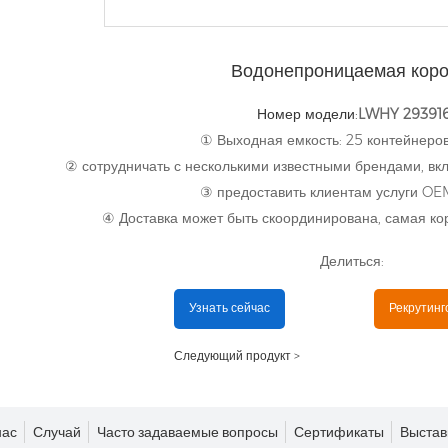
Водонепроницаемая коро
Номер модели:
LWHY 29391
① Выходная емкость: 25 контейнеров
② сотрудничать с несколькими известными брендами, вкл
③ предоставить клиентам услуги O
④ Доставка может быть скоординирована, самая кор
Делиться:
Узнать сейчас
Рекрутинг
Следующий продукт >
нас
Случай
Часто задаваемые вопросы
Сертификаты
Выстав