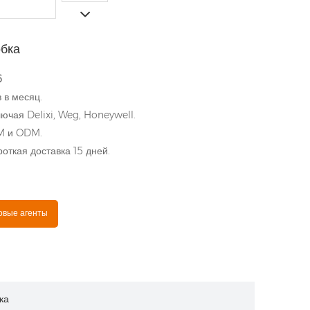
бка
6
 в месяц.
ючая Delixi, Weg, Honeywell.
EM и ODM.
откая доставка 15 дней.
овые агенты
ка