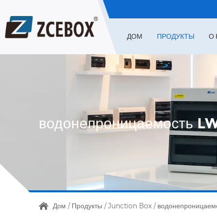
ДОМ
ПРОДУКТЫ
О 
водонепроницаемость LW
Дом
/
Продукты
/
Junction Box
/
водонепроницаемо