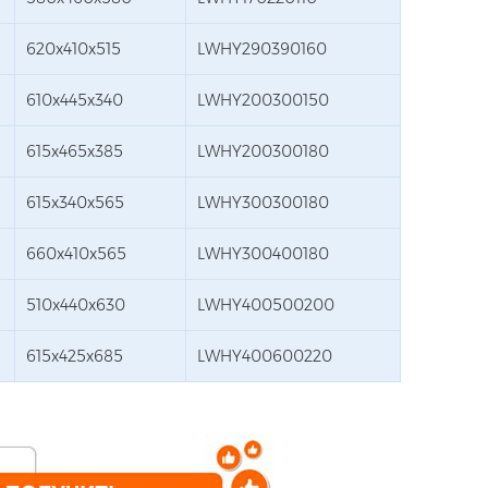
620x410x515
LWHY290390160
610x445x340
LWHY200300150
615x465x385
LWHY200300180
615x340x565
LWHY300300180
660x410x565
LWHY300400180
510x440x630
LWHY400500200
615x425x685
LWHY400600220