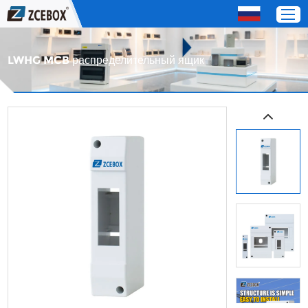
LWHG MCB распределительный ящик
Дом
Продукты
О нас
СЕРВИС
Свяжитесь с нами
OEM / Distributor