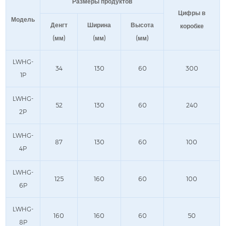
Размеры продуктов
Цифры в
Модель
Денгт
Ширина
Высота
коробке
(мм)
(мм)
(мм)
LWHG-
34
130
60
300
1P
LWHG-
52
130
60
240
2P
LWHG-
87
130
60
100
4P
LWHG-
125
160
60
100
6P
LWHG-
160
160
60
50
8P