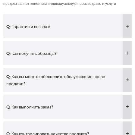
предоставляет клиентам индивидуальную производство и услуги
профессиональную услугу.Искренне
профессиональное
надеюсь сотрудничать с вами.
обслуживание.Искренне надеюсь
сотрудничать с вами.
Q: Гарантия и возврат:
Q: Как получить образцы?
Q: Как вы можете обеспечить обслуживание после
продажи?
Q: Как выполнить заказ?
Q: Как контролировать качество продукта?