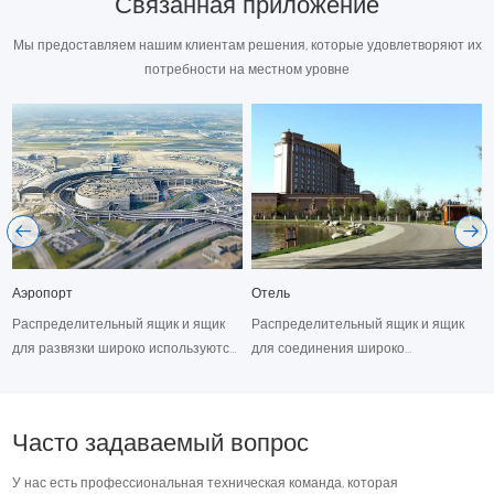
Связанная приложение
Мы предоставляем нашим клиентам решения, которые удовлетворяют их
потребности на местном уровне
Аэропорт
Отель
Распределительный ящик и ящик
Распределительный ящик и ящик
для развязки широко используются
для соединения широко
в жилом здании, нерезидентском
используются в жилом здании,
здании, промышленности,
нежилой здании, промышленности,
больнице, отелях, торговом центре
больнице, отелях, торговом центре
Часто задаваемый вопрос
и т. Д. Tangshan Zhengcheng
и т. Д. Tangshan Zhengcheng
Electric Co., Ltd и его команда
Electric Co., Ltd и его команда
У нас есть профессиональная техническая команда, которая
предоставят вам
предоставят вам