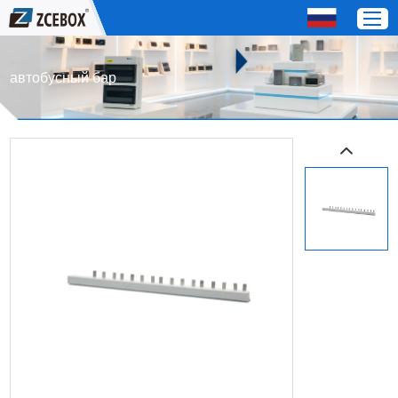
автобусный бар
Дом
Продукты
О нас
СЕРВИС
Свяжитесь с нами
OEM / Distributor