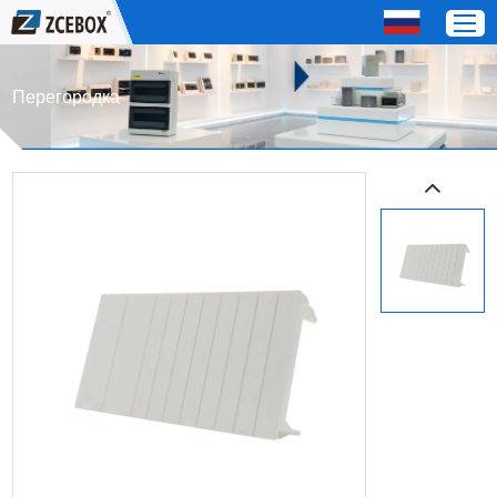
Перегородка
Дом
Продукты
О нас
СЕРВИС
Свяжитесь с нами
OEM / Distributor