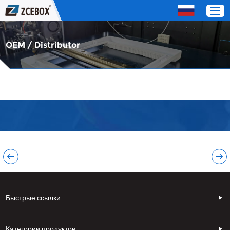
OEM / Distributor
Дом
Продукты
О нас
СЕРВИС
Свяжитесь с нами
Быстрые ссылки
OEM / Distributor
Категории продуктов