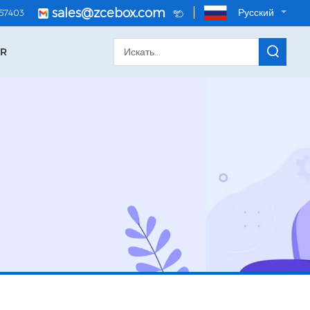
sales@zcebox.com
Русский
057403
OR