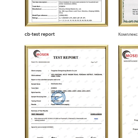
cb-test report
Комплекс