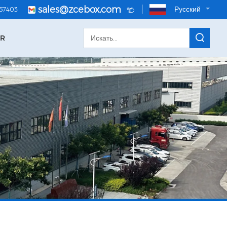
sales@zcebox.com
Русский
057403
OR