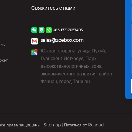
Свяжитесь с нами
+86 17317057403
sales@zcebox.com
ель
Южная сторона, улица Пухуй,
Гуансхенг Ист-роуд, Парк
окет
высокотехнологичных, зона
экономического развития, район
Фэннан, город Таншан
 Все права защищены |
Sitemap
| Питаться от
Reanod